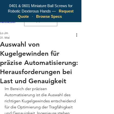
0401 & 0601 Miniature Ball Screws for
Robotic Dexterous Hands —
Request
WY Precision Co., Limited - Your
Quote
·
Browse Specs
Trusted Mini Ballscrew Manufacturer!
EUR (€)
Lo Jm
31. Mai
Auswahl von
Kugelgewinden für
präzise Automatisierung:
Herausforderungen bei
Last und Genauigkeit
Im Bereich der präzisen 
Automatisierung ist die Auswahl des 
richtigen Kugelgewindes entscheidend 
für die Optimierung der Tragfähigkeit 
und Genauigkeit. Ingenieure stehen 