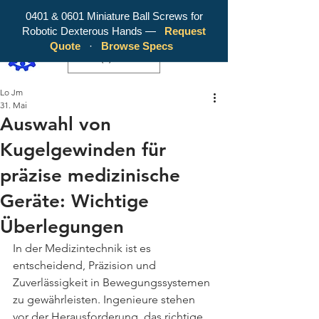
0401 & 0601 Miniature Ball Screws for
Robotic Dexterous Hands —
Request
WY Precision Co., Limited - Your
Quote
·
Browse Specs
Trusted Mini Ballscrew Manufacturer!
EUR (€)
Lo Jm
31. Mai
Auswahl von
Kugelgewinden für
präzise medizinische
Geräte: Wichtige
Überlegungen
In der Medizintechnik ist es 
entscheidend, Präzision und 
Zuverlässigkeit in Bewegungssystemen 
zu gewährleisten. Ingenieure stehen 
vor der Herausforderung, das richtige 