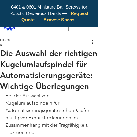
0401 & 0601 Miniature Ball Screws for
Robotic Dexterous Hands —
Request
WY Precision Co., Limited - Your
Quote
·
Browse Specs
Trusted Mini Ballscrew Manufacturer!
EUR (€)
Lo Jm
9. Juni
Die Auswahl der richtigen
Kugelumlaufspindel für
Automatisierungsgeräte:
Wichtige Überlegungen
Bei der Auswahl von 
Kugelumlaufspindeln für 
Automatisierungsgeräte stehen Käufer 
häufig vor Herausforderungen im 
Zusammenhang mit der Tragfähigkeit, 
Präzision und 