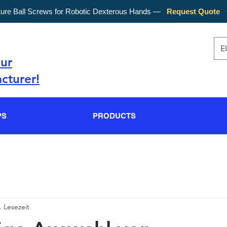
ture Ball Screws for Robotic Dexterous Hands —
Request Quote
E
our
cturer!
PS
PRODUCTS
. Lesezeit