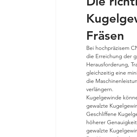
Die rich
Kugelgew
Fräsen
Bei hochpräzisem CN
die Erreichung der g
Herausforderung, Tra
gleichzeitig eine m
die Maschinenleistun
verlängern.
Kugelgewinde können
gewalzte Kugelgewind
Geschliffene Kugelge
höherer Genauigkeit 
gewalzte Kugelgewind