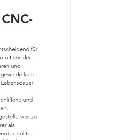
s CNC-
tscheidend für 
 oft vor der 
eren und 
elgewinde kann 
e Lebensdauer 
chliffene und 
en. 
stellt, was zu 
er als 
erden sollte. 