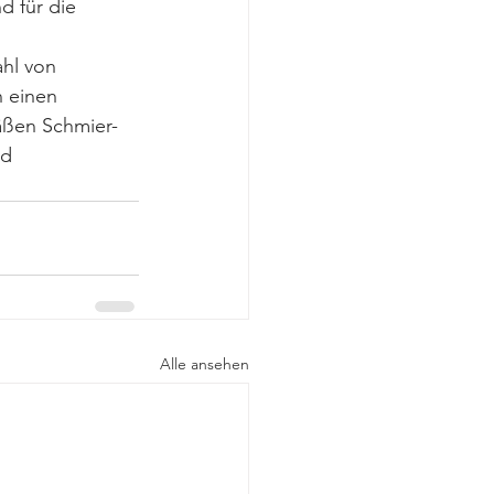
 für die 
hl von 
 einen 
ßen Schmier- 
d 
Alle ansehen