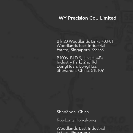
Präzisionsmedizinprodukte
WY Precision Co., Limited
Blk 20 Woodlands Links #03-01
Woodlands East Industrial
Estate, Singapore 738733
B1006, BLD 9, JingHuaFa
Industry Park, 2nd Rd
DongHuan, LongHua,
ShenZhen, China, 518109
ShenZhen, China,
KowLong HongKong​
Woodlands East Industrial
Estate, Singapore