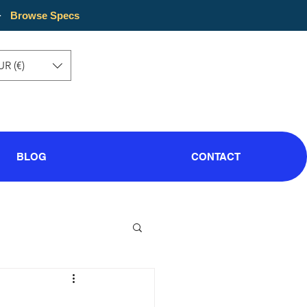
·
Browse Specs
UR (€)
BLOG
CONTACT