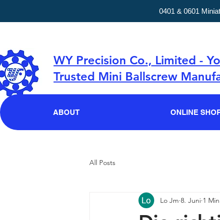
0401 & 0601 Minia
WY Precision Co., Limited - Y
Trusted Mini Ballscrew Manufa
ABOUT
ONLINE SHO
All Posts
Lo Jm
8. Juni
1 Min