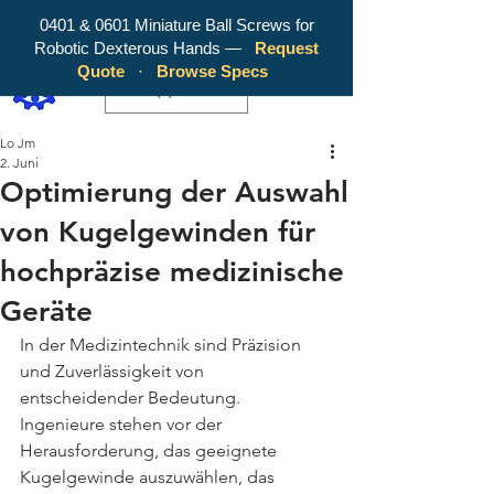
0401 & 0601 Miniature Ball Screws for
Robotic Dexterous Hands —
Request
WY Precision Co., Limited - Your
Quote
·
Browse Specs
Trusted Mini Ballscrew Manufacturer!
EUR (€)
Lo Jm
2. Juni
Optimierung der Auswahl
von Kugelgewinden für
hochpräzise medizinische
Geräte
In der Medizintechnik sind Präzision 
und Zuverlässigkeit von 
entscheidender Bedeutung. 
Ingenieure stehen vor der 
Herausforderung, das geeignete 
Kugelgewinde auszuwählen, das 