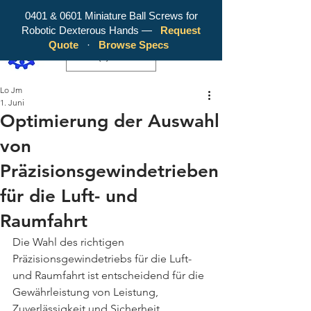
0401 & 0601 Miniature Ball Screws for
Robotic Dexterous Hands —
Request
WY Precision Co., Limited - Your
Quote
·
Browse Specs
Trusted Mini Ballscrew Manufacturer!
EUR (€)
Lo Jm
1. Juni
Optimierung der Auswahl
von
Präzisionsgewindetrieben
für die Luft- und
Raumfahrt
Die Wahl des richtigen 
Präzisionsgewindetriebs für die Luft- 
und Raumfahrt ist entscheidend für die 
Gewährleistung von Leistung, 
Zuverlässigkeit und Sicherheit. 