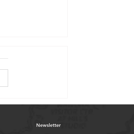
ahl von Miniatur-
deln für medizinische
endungen
Newsletter