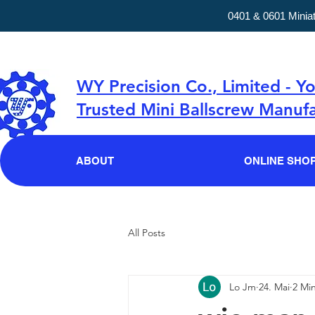
0401 & 0601 Minia
WY Precision Co., Limited - Y
Trusted Mini Ballscrew Manufa
ABOUT
ONLINE SHO
All Posts
Lo Jm
24. Mai
2 Min