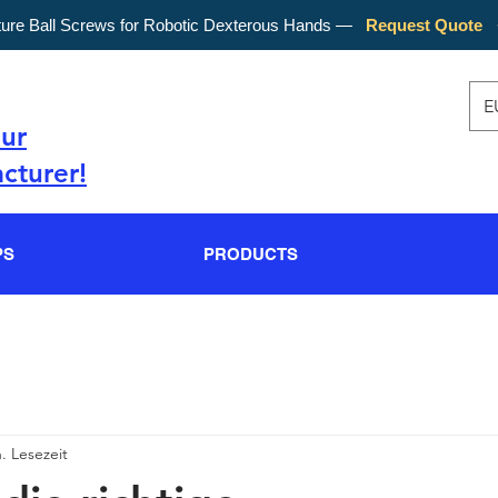
ture Ball Screws for Robotic Dexterous Hands —
Request Quote
E
our
cturer!
PS
PRODUCTS
. Lesezeit