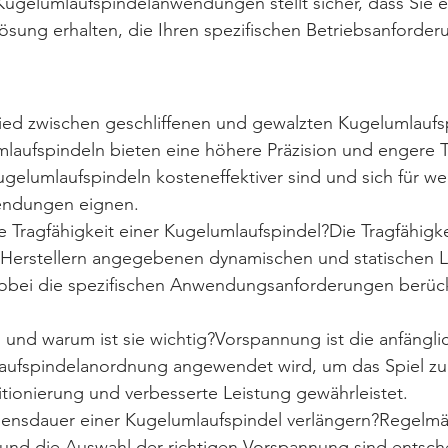
Kugelumlaufspindelanwendungen stellt sicher, dass Sie e
sung erhalten, die Ihren spezifischen Betriebsanforder
hied zwischen geschliffenen und gewalzten Kugelumlaufs
laufspindeln bieten eine höhere Präzision und engere T
elumlaufspindeln kosteneffektiver sind und sich für we
endungen eignen.
 Tragfähigkeit einer Kugelumlaufspindel?Die Tragfähigke
Herstellern angegebenen dynamischen und statischen L
bei die spezifischen Anwendungsanforderungen berücks
 und warum ist sie wichtig?Vorspannung ist die anfängl
laufspindelanordnung angewendet wird, um das Spiel zu 
itionierung und verbesserte Leistung gewährleistet.
bensdauer einer Kugelumlaufspindel verlängern?Regelm
und die Auswahl der richtigen Vorspannung sind entsche