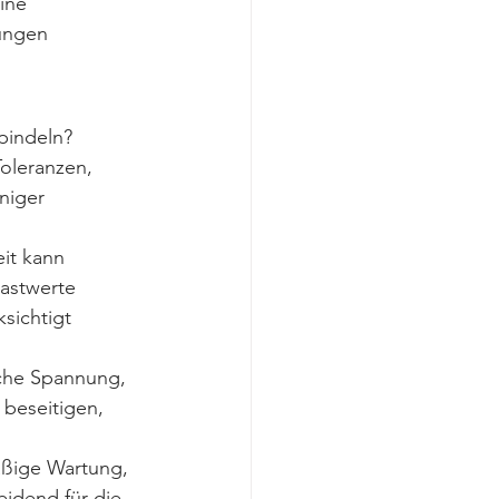
ine 
ungen 
pindeln?
oleranzen, 
niger 
it kann 
astwerte 
ichtigt 
iche Spannung, 
beseitigen, 
äßige Wartung, 
idend für die 