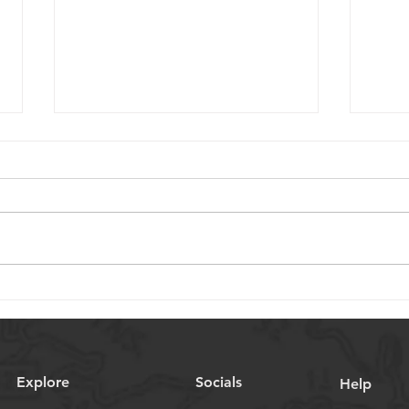
Auswahl von Miniatur-
Ausw
Kugelgewinden für
Spin
medizinische Geräte:
Anw
Wichtige Überlegungen
Explore
Socials
Help