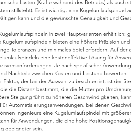
ische Lasten (Kräfte während des Betriebs) als auch st
tem stillsteht). Es ist wichtig, eine Kugelumlaufspindel 
wältigen kann und die gewünschte Genauigkeit und Gesc
Kugelumlaufspindeln in zwei Hauptvarianten erhältlich: g
e Kugelumlaufspindeln bieten eine höhere Präzision und s
ge Toleranzen und minimales Spiel erfordern. Auf der a
elumlaufspindeln eine kosteneffektive Lösung für Anwe
äzisionsanforderungen. Je nach spezifischer Anwendung 
 und Nachteile zwischen Kosten und Leistung bewerten.
r Faktor, der bei der Auswahl zu beachten ist, ist der St
 die die Distanz bestimmt, die die Mutter pro Umdrehun
ßere Steigung führt zu höheren Geschwindigkeiten, kann
 Für Automatisierungsanwendungen, bei denen Geschwin
können Ingenieure eine Kugelumlaufspindel mit größerer
ann für Anwendungen, die eine hohe Positionsgenauigke
ng geeigneter sein.