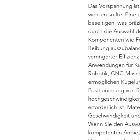
Das Vorspannung ist 
werden sollte. Eine
beseitigen, was präz
durch die Auswahl d
Komponenten wie Fed
Reibung auszubalanc
verringerter Effizien
Anwendungen für Kug
Robotik, CNC-Maschi
ermöglichen Kugelum
Positionierung von 
hochgeschwindigkeit
erforderlich ist. Mat
Geschwindigkeit und
Wenn Sie den Auswah
kompetenten Anbieter