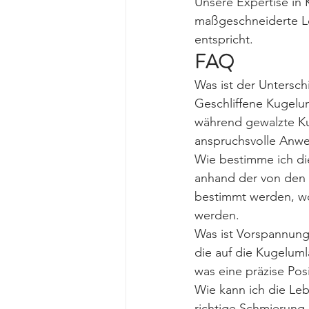
Unsere Expertise in 
maßgeschneiderte Lö
entspricht.
FAQ
Was ist der Untersc
Geschliffene Kugelum
während gewalzte Kug
anspruchsvolle Anw
Wie bestimme ich die
anhand der von den 
bestimmt werden, wo
werden.
Was ist Vorspannung
die auf die Kugelum
was eine präzise Pos
Wie kann ich die Le
richtige Schmierung 