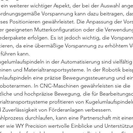
ein weiterer wichtiger Aspekt, der bei der Auswahl ang
 ordnungsgemäße Vorspannung kann dazu beitragen, das 
ises Positionieren gewährleistet. Die Anpassung der Vo
er geeigneten Mutterkonfiguration oder die Verwendung 
erpakete erfolgen. Es ist jedoch wichtig, die Vorspann
ieren, da eine übermäßige Vorspannung zu erhöhtem Ve
z führen kann.
elumlaufspindeln in der Automatisierung sind vielfälti
nen und Materialtransportsysteme. In der Robotik beisp
laufspindeln eine präzise Bewegungssteuerung und ei
Roboterarmen. In CNC-Maschinen gewährleisten sie die 
liche und hochpräzise Bewegung, die für Bearbeitungs
erialtransportsysteme profitieren von Kugelumlaufspindeln
 Zuverlässigkeit von Förderanlagen verbessern.
lprozess durchlaufen, kann eine Partnerschaft mit eine
 wie WY Precision wertvolle Einblicke und Unterstützu