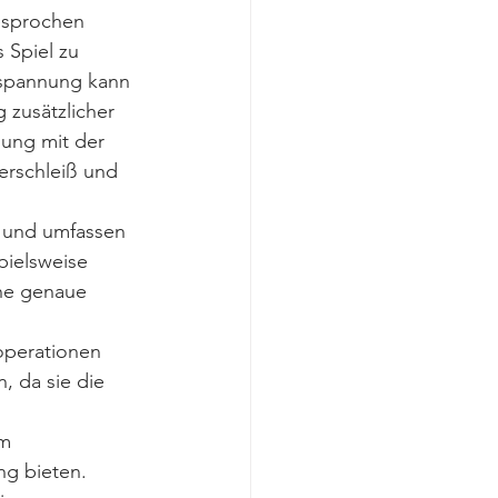
esprochen 
Spiel zu 
rspannung kann 
zusätzlicher 
ung mit der 
rschleiß und 
g und umfassen 
ielsweise 
ne genaue 
operationen 
, da sie die 
m 
ng bieten. 