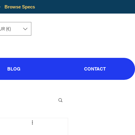
·
Browse Specs
UR (€)
BLOG
CONTACT