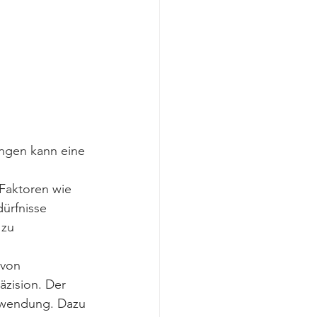
ngen kann eine 
Faktoren wie 
ürfnisse 
 zu 
von 
zision. Der 
nwendung. Dazu 