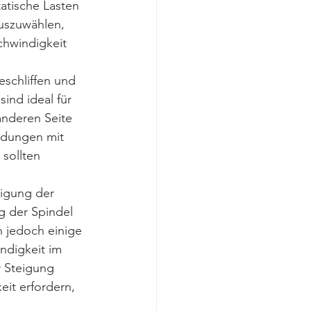
atische Lasten 
auszuwählen, 
hwindigkeit 
eschliffen und 
ind ideal für 
nderen Seite 
ndungen mit 
sollten 
eigung der 
g der Spindel 
 jedoch einige 
digkeit im 
 Steigung 
it erfordern, 