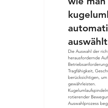
wie man 
kugeluml
automat
auswählt
Die Auswahl der ric
herausfordernde Auf
Betriebsanforderung
Tragfähigkeit, Gesc
berücksichtigen, um 
gewährleisten.
Kugelumlaufspindeln
rotierender Bewegung
Auswahlprozess begi