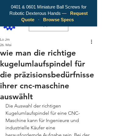
0401 & 0601 Miniature Ball Screws for
Robotic Dexterous Hands —
Request
WY Precision Co., Limited - Your
Quote
·
Browse Specs
Trusted Mini Ballscrew Manufacturer!
EUR (€)
Lo Jm
26. Mai
wie man die richtige
kugelumlaufspindel für
die präzisionsbedürfnisse
ihrer cnc-maschine
auswählt
Die Auswahl der richtigen 
Kugelumlaufspindel für eine CNC-
Maschine kann für Ingenieure und 
industrielle Käufer eine 
herausfordernde Aufgabe sein. Bei der 