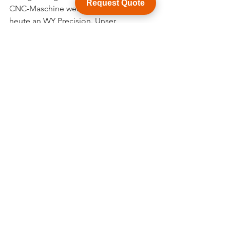
Request Quote
CNC-Maschine wenden Sie sich noch 
heute an WY Precision. Unser 
Expertenteam steht bereit, um Ihnen zu 
helfen, eine informierte Entscheidung 
zu treffen, die Ihre Betriebseffizienz 
steigert.
Alle ansehen
Aktuelle Beiträge