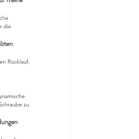
che 
 die 
lzten 
en Rücklauf, 
dynamische 
Schraube zu 
dungen 