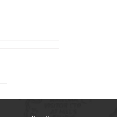
ahl von Miniatur-
deln für medizinische
endungen