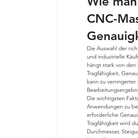
Wie man 
CNC-Masc
Genauigk
Die Auswahl der ric
und industrielle Käu
hängt stark von den 
Tragfähigkeit, Gena
kann zu verringerter
Bearbeitungsergebni
Die wichtigsten Fak
Anwendungen zu berü
erforderliche Genau
Tragfähigkeit wird d
Durchmesser, Steigu