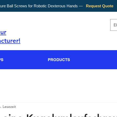
ture Ball Screws for Robotic Dexterous Hands —
Request Quote
E
our
cturer!
PS
PRODUCTS
. Lesezeit