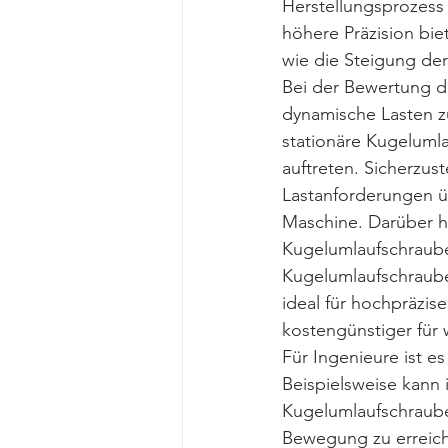
Herstellungsprozess 
höhere Präzision bie
wie die Steigung der
Bei der Bewertung de
dynamische Lasten zu
stationäre Kugeluml
auftreten. Sicherzus
Lastanforderungen üb
Maschine. Darüber h
Kugelumlaufschrauben
Kugelumlaufschraube
ideal für hochpräzi
kostengünstiger für
Für Ingenieure ist e
Beispielsweise kann
Kugelumlaufschraube
Bewegung zu erreich