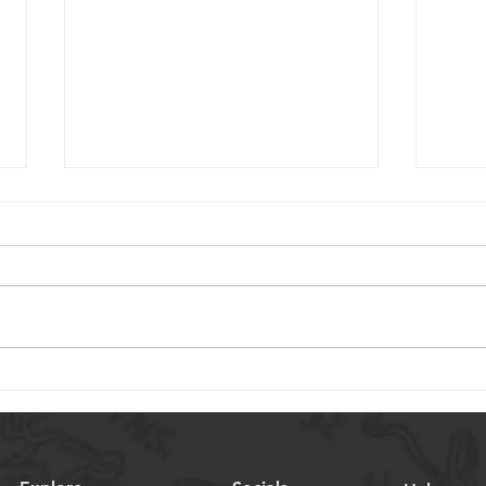
Auswahl von Miniatur-
Ausw
Kugelgewinden für
Spin
medizinische Geräte:
Anw
Wichtige Überlegungen