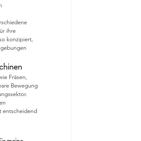
n 
erschiedene 
r ihre 
o konzipiert, 
Umgebungen 
chinen
ie Fräsen, 
neare Bewegung 
ngssektor. 
en 
t entscheidend 
ür meine 