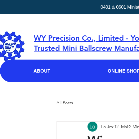
0401 & 0601 Minia
WY Precision Co., Limited - Y
Trusted Mini Ballscrew Manufa
ABOUT
ONLINE SHO
All Posts
Lo Jm
12. Mai
2 Min