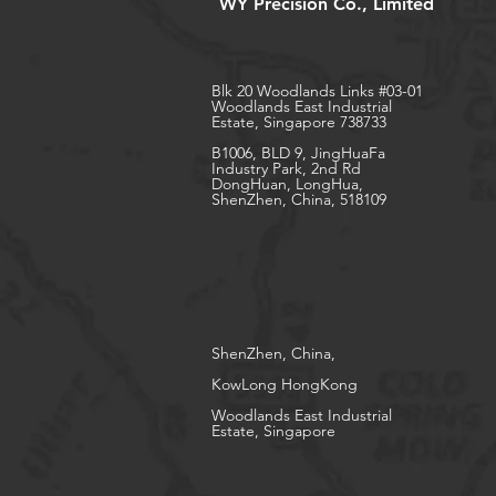
WY Precision Co., Limited
Blk 20 Woodlands Links #03-01
Woodlands East Industrial
Estate, Singapore 738733
B1006, BLD 9, JingHuaFa
Industry Park, 2nd Rd
DongHuan, LongHua,
ShenZhen, China, 518109
ShenZhen, China,
KowLong HongKong​
Woodlands East Industrial
Estate, Singapore