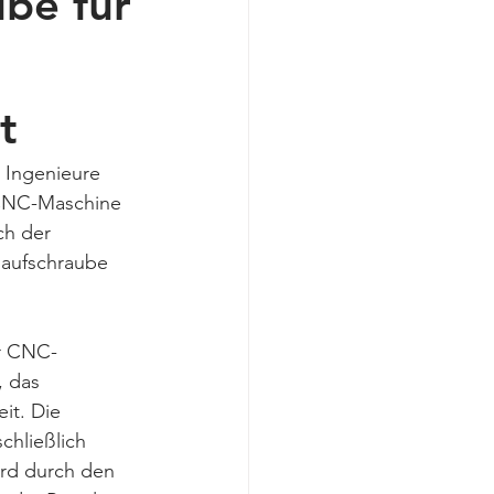
be für
t
 Ingenieure 
r CNC-Maschine 
ch der 
laufschraube 
ür CNC-
 das 
it. Die 
chließlich 
rd durch den 