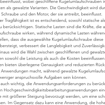
beeinflusst, wobei geschliffene Kugelumlaufschrauben i
ten als gewalzte Varianten. Die Geschwindigkeit wird du
 Schraube und den Motor, der sie antreibt, beeinflusst.
r Tragfähigkeit ist es entscheidend, sowohl statische al
 berücksichtigen. Statische Lasten sind die Kräfte, die a
aufschraube wirken, während dynamische Lasten während
tellen, dass die ausgewählte Kugelumlaufschraube diese 
ersteigt, verbessert die Langlebigkeit und Zuverlässig
inaus wird die Wahl zwischen geschliffenen und gewalzt
 sowohl die Leistung als auch die Kosten beeinflussen.
n bieten überlegene Genauigkeit und reduzierten Rückla
se Anwendungen macht, während gewalzte Kugelumlaufs
 weniger anspruchsvolle Aufgaben sein können.
s auch wichtig, die Anwendungsanforderungen zu berück
 in Hochgeschwindigkeitsbearbeitungsanwendungen ein
 mit größerer Steigung bevorzugt werden, um eine schne
en. Im Gegensatz dazu kann eine Anwendung, die hohe 