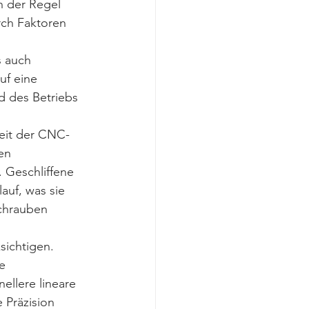
n der Regel 
rch Faktoren 
s auch 
uf eine 
 des Betriebs 
keit der CNC-
en 
 Geschliffene 
uf, was sie 
chrauben 
sichtigen. 
e 
llere lineare 
Präzision 