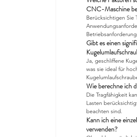
CNC-Maschine ber
Berücksichtigen Sie 
Anwendungsanforderu
Betriebsanforderung
Gibt es einen signi
Kugelumlaufschrau
Ja, geschliffene Kug
was sie ideal für h
Kugelumlaufschraube
Wie berechne ich d
Die Tragfähigkeit k
Lasten berücksichti
beachten sind.
Kann ich eine ein
verwenden?