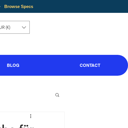
·
Browse Specs
UR (€)
BLOG
CONTACT