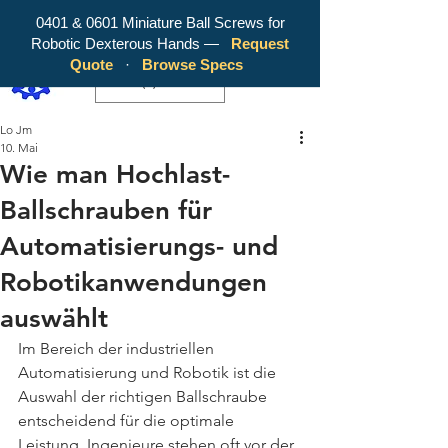
0401 & 0601 Miniature Ball Screws for
Robotic Dexterous Hands —
Request
WY Precision Co., Limited - Your
Quote
·
Browse Specs
Trusted Mini Ballscrew Manufacturer!
EUR (€)
Lo Jm
10. Mai
Wie man Hochlast-
Ballschrauben für
Automatisierungs- und
Robotikanwendungen
auswählt
Im Bereich der industriellen 
Automatisierung und Robotik ist die 
Auswahl der richtigen Ballschraube 
entscheidend für die optimale 
Leistung. Ingenieure stehen oft vor der 