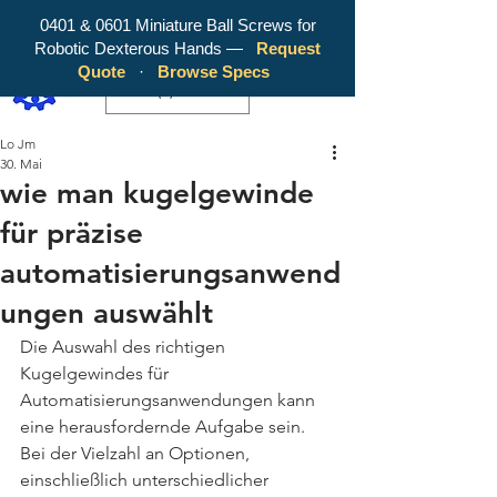
0401 & 0601 Miniature Ball Screws for
Robotic Dexterous Hands —
Request
WY Precision Co., Limited - Your
Quote
·
Browse Specs
Trusted Mini Ballscrew Manufacturer!
EUR (€)
Lo Jm
30. Mai
wie man kugelgewinde
für präzise
automatisierungsanwend
ungen auswählt
Die Auswahl des richtigen 
Kugelgewindes für 
Automatisierungsanwendungen kann 
eine herausfordernde Aufgabe sein. 
Bei der Vielzahl an Optionen, 
einschließlich unterschiedlicher 