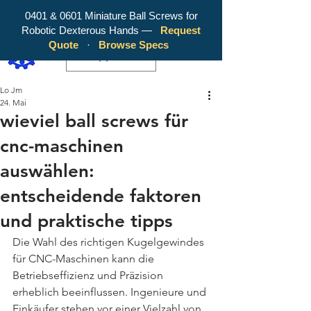
0401 & 0601 Miniature Ball Screws for
Robotic Dexterous Hands —
Request
WY Precision Co., Limited - Your
Quote
·
Browse Specs
Trusted Mini Ballscrew Manufacturer!
EUR (€)
Lo Jm
24. Mai
wieviel ball screws für
cnc-maschinen
auswählen:
entscheidende faktoren
und praktische tipps
Die Wahl des richtigen Kugelgewindes 
für CNC-Maschinen kann die 
Betriebseffizienz und Präzision 
erheblich beeinflussen. Ingenieure und 
Einkäufer stehen vor einer Vielzahl von 