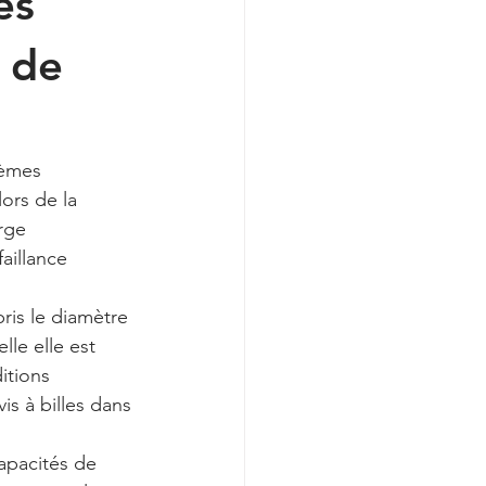
es
 de
tèmes 
ors de la 
rge 
aillance 
ris le diamètre 
lle elle est 
itions 
is à billes dans 
capacités de 