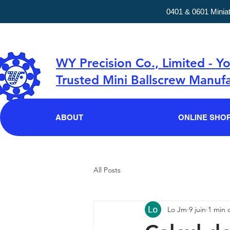
0401 & 0601 Minia
WY Precision Co., Limited - Y
Trusted Mini Ballscrew Manufa
ABOUT
ONLINE SHO
All Posts
Lo Jm
9 juin
1 min 