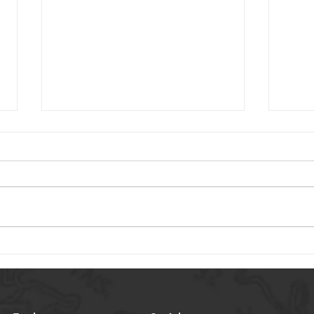
Sélection de vis à billes
Sélec
miniatures pour dispositifs
mini
médicaux : Considérations
médi
clés