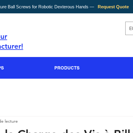
ture Ball Screws for Robotic Dexterous Hands —
Request Quote
E
our
cturer!
PS
PRODUCTS
de lecture