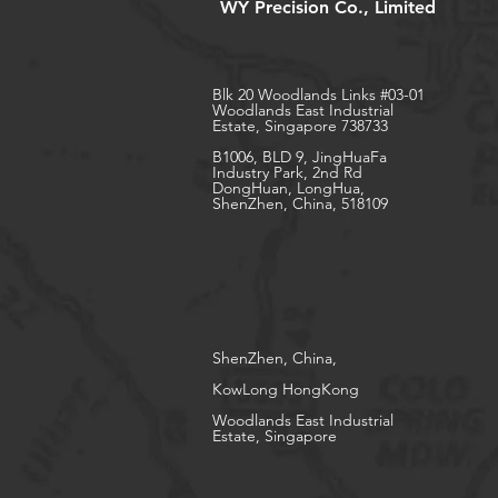
WY Precision Co., Limited
Blk 20 Woodlands Links #03-01
Woodlands East Industrial
Estate, Singapore 738733
B1006, BLD 9, JingHuaFa
Industry Park, 2nd Rd
DongHuan, LongHua,
ShenZhen, China, 518109
ShenZhen, China,
KowLong HongKong​
Woodlands East Industrial
Estate, Singapore