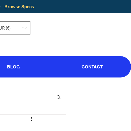
·
Browse Specs
UR (€)
BLOG
CONTACT