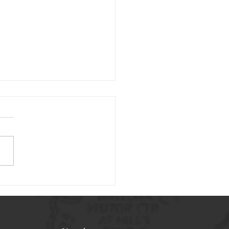
tion de vis à billes
atures pour applications
cales