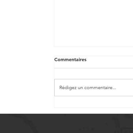
Commentaires
Rédigez un commentaire...
Vis à billes miniatures pour
dispositifs médicaux de
précision