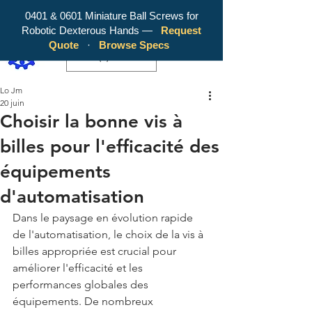
0401 & 0601 Miniature Ball Screws for
Robotic Dexterous Hands —
Request
WY Precision Co., Limited - Your
Quote
·
Browse Specs
Trusted Mini Ballscrew Manufacturer!
EUR (€)
Lo Jm
20 juin
Choisir la bonne vis à
billes pour l'efficacité des
équipements
d'automatisation
Dans le paysage en évolution rapide 
de l'automatisation, le choix de la vis à 
billes appropriée est crucial pour 
améliorer l'efficacité et les 
performances globales des 
équipements. De nombreux 