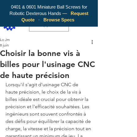
0401 & 0601 Miniature Ball Screws for
Robotic Dexterous Hands —
Request
WY Precision Co., Limited - Your
Quote
·
Browse Specs
Trusted Mini Ballscrew Manufacturer!
EUR (€)
Lo Jm
8 juin
Choisir la bonne vis à
billes pour l'usinage CNC
de haute précision
Lorsqu'il s'agit d'usinage CNC de 
haute précision, le choix de la vis à 
billes idéale est crucial pour obtenir la 
précision et l'efficacité souhaitées. Les 
ingénieurs sont souvent confrontés à 
des défis pour équilibrer la capacité de 
charge, la vitesse et la précision tout en 
garantissant un minimum de jeu. La 