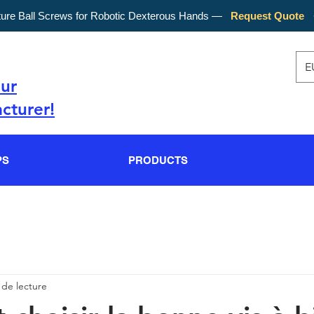
ture Ball Screws for Robotic Dexterous Hands —
Request Quote
E
our
cturer!
PS
PRODUCTS
 de lecture