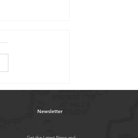
tion de vis à billes
atures pour applications
cales
Newsletter
Get the Latest News and