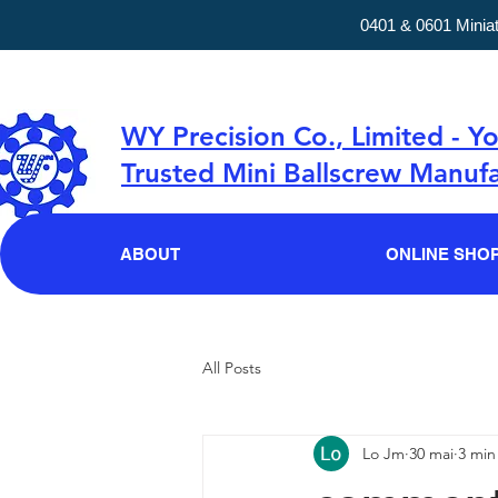
0401 & 0601 Minia
WY Precision Co., Limited - Y
Trusted Mini Ballscrew Manufa
ABOUT
ONLINE SHO
All Posts
Lo Jm
30 mai
3 min