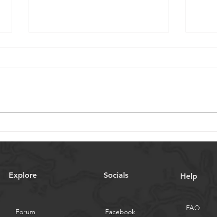
Sélection de vis à billes
Sélec
miniatures pour dispositifs
mini
médicaux : Considérations
médi
clés
Explore
Socials
Help
FAQ
Forum
Facebook