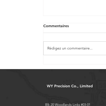
Commentaires
Rédigez un commentaire...
Vis à billes miniatures pour
dispositifs médicaux de
précision
WY Precision Co., Limited
Blk 20 Woodlands Links #03-01