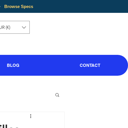
·
Browse Specs
UR (€)
BLOG
CONTACT