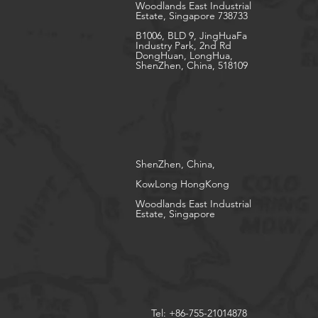
Woodlands East Industrial
Estate, Singapore 738733
B1006, BLD 9, JingHuaFa
Industry Park, 2nd Rd
DongHuan, LongHua,
ShenZhen, China, 518109
ShenZhen, China,
KowLong HongKong​
Woodlands East Industrial
Estate, Singapore
Tel: +86-755-21014878