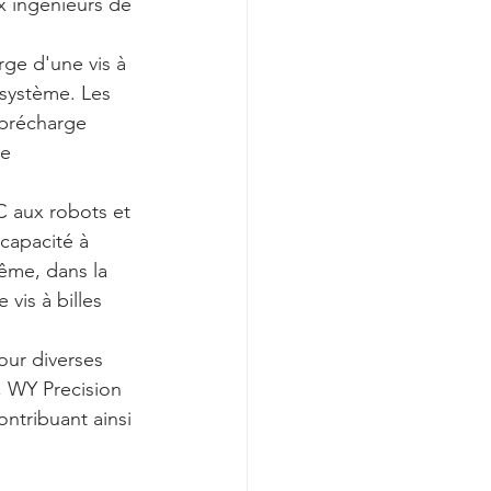
x ingénieurs de 
rge d'une vis à 
 système. Les 
 précharge 
e 
C aux robots et 
capacité à 
ême, dans la 
vis à billes 
ur diverses 
, WY Precision 
ontribuant ainsi 