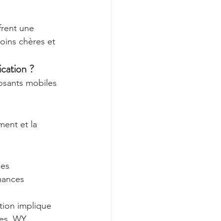
frent une 
oins chères et 
cation ?
osants mobiles 
ment et la 
les 
mances 
ation implique 
nes. WY 