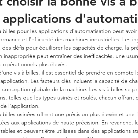
hoisir la bonne vis à bi
 applications d'automati
à billes pour les applications d'automatisation peut avoi
rformance et l'efficacité des machines industrielles. Les i
des défis pour équilibrer les capacités de charge, la préc
n inappropriée peut entraîner des inefficacités, une usur
s opérationnels plus élevés.
d'une vis à billes, il est essentiel de prendre en compte 
application. Les facteurs clés incluent la capacité de char
a conception globale de la machine. Les vis à billes se p
ns, telles que les types usinés et roulés, chacun offrant
 de l'application.
à billes usinées offrent une précision plus élevée et une fr
ées aux applications de haute précision. En revanche, les 
ntables et peuvent être utilisées dans des applications s