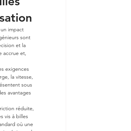
lles
sation
r un impact 
ngénieurs sont 
ision et la 
e accrue et, 
les exigences 
ge, la vitesse, 
résentent sous 
 des avantages 
iction réduite, 
vis à billes 
tandard où une 