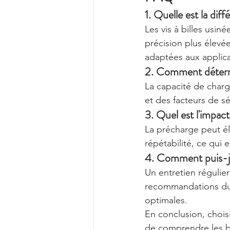
1. Quelle est la diff
Les vis à billes usin
précision plus élevée
adaptées aux applica
2. Comment détermi
La capacité de char
et des facteurs de sé
3. Quel est l'impact
La précharge peut éli
répétabilité, ce qui 
4. Comment puis-je 
Un entretien régulier
recommandations du f
optimales.
En conclusion, choisi
de comprendre les be