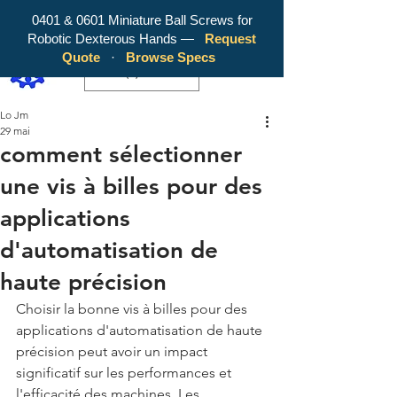
0401 & 0601 Miniature Ball Screws for
Robotic Dexterous Hands —
Request
WY Precision Co., Limited - Your
Quote
·
Browse Specs
Trusted Mini Ballscrew Manufacturer!
EUR (€)
Lo Jm
29 mai
comment sélectionner
une vis à billes pour des
applications
d'automatisation de
haute précision
Choisir la bonne vis à billes pour des 
applications d'automatisation de haute 
précision peut avoir un impact 
significatif sur les performances et 
l'efficacité des machines. Les 