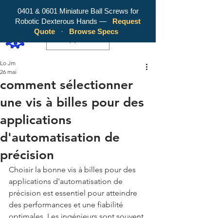
0401 & 0601 Miniature Ball Screws for
Robotic Dexterous Hands —
Request
WY Precision Co., Limited - Your
Quote
·
Browse Specs
Trusted Mini Ballscrew Manufacturer!
EUR (€)
Lo Jm
26 mai
comment sélectionner
une vis à billes pour des
applications
d'automatisation de
précision
Choisir la bonne vis à billes pour des 
applications d'automatisation de 
précision est essentiel pour atteindre 
des performances et une fiabilité 
optimales. Les ingénieurs sont souvent 