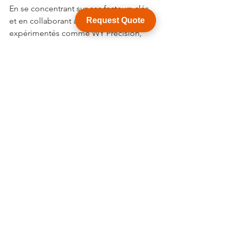
En se concentrant sur ces facteurs clés 
et en collaborant avec des partenaires 
Request Quote
expérimentés comme WY Precision, 
les ingénieurs peuvent sélectionner 
avec succès la vis à billes appropriée 
pour leurs applications 
d'automatisation, garantissant ainsi une 
performance et une fiabilité optimales.
Voir tout
Posts récents