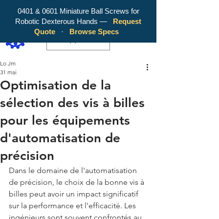
0401 & 0601 Miniature Ball Screws for
Robotic Dexterous Hands —
Request
WY Precision Co., Limited - Your
Quote
·
Browse Specs
Trusted Mini Ballscrew Manufacturer!
EUR (€)
Lo Jm
31 mai
Optimisation de la
sélection des vis à billes
pour les équipements
d'automatisation de
précision
Dans le domaine de l'automatisation 
de précision, le choix de la bonne vis à 
billes peut avoir un impact significatif 
sur la performance et l'efficacité. Les 
ingénieurs sont souvent confrontés au 