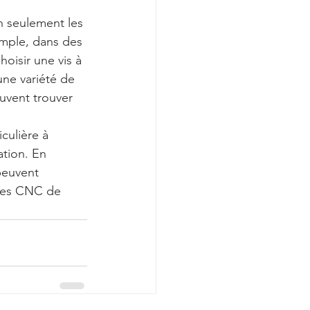
on seulement les 
emple, dans des 
isir une vis à 
une variété de 
uvent trouver 
culière à 
ation. En 
peuvent 
ines CNC de 