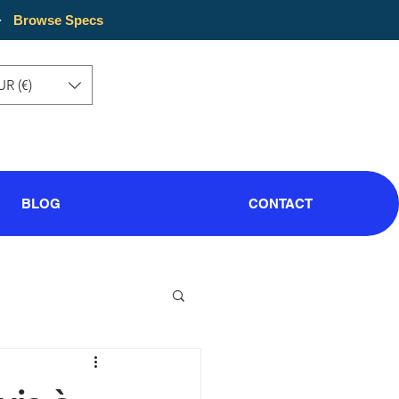
·
Browse Specs
UR (€)
BLOG
CONTACT