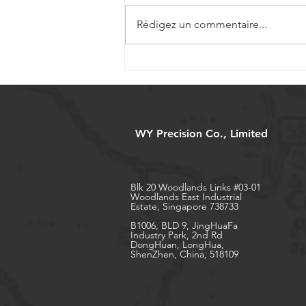
Rédigez un commentaire...
Vis à billes miniatures pour
dispositifs médicaux de
précision
WY Precision Co., Limited
Blk 20 Woodlands Links #03-01
Woodlands East Industrial
Estate, Singapore 738733
B1006, BLD 9, JingHuaFa
Industry Park, 2nd Rd
DongHuan, LongHua,
ShenZhen, China, 518109