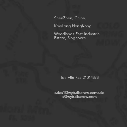
ShenZhen, China,
KowLong HongKong​
Woodlands East Industrial
Estate, Singapore
Tel: +86-755-21014878
sales1@wyballscrew.comsale
s
@wyballscrew.com