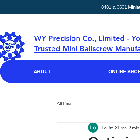
0401 & 0601 Minia
WY Precision Co., Limited - Y
Trusted Mini Ballscrew Manufa
ABOUT
ONLINE SHO
All Posts
Lo Jm
31 mai
2 min