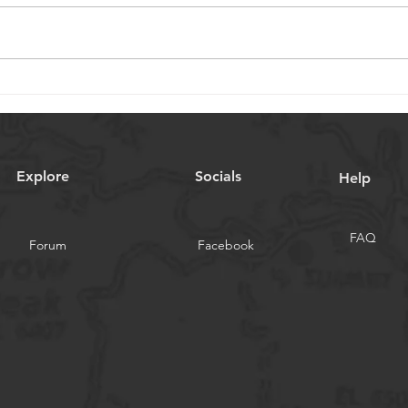
Sélection de vis à billes
Sélec
miniatures pour dispositifs
mini
médicaux : Considérations
médi
clés
Explore
Socials
Help
FAQ
Forum
Facebook