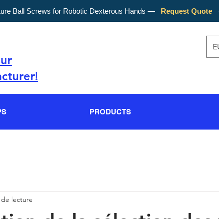
ture Ball Screws for Robotic Dexterous Hands —
Request Quote
E
our
cturer!
PS
PRODUCTS
 de lecture