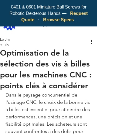
0401 & 0601 Miniature Ball Screws for
Robotic Dexterous Hands —
Request
WY Precision Co., Limited - Your
Quote
·
Browse Specs
Trusted Mini Ballscrew Manufacturer!
EUR (€)
Lo Jm
9 juin
Optimisation de la
sélection des vis à billes
pour les machines CNC :
points clés à considérer
Dans le paysage concurrentiel de 
l'usinage CNC, le choix de la bonne vis 
à billes est essentiel pour atteindre des 
performances, une précision et une 
fiabilité optimales. Les acheteurs sont 
souvent confrontés à des défis pour 