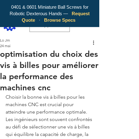
0401 & 0601 Miniature Ball Screws for
Robotic Dexterous Hands —
Request
WY Precision Co., Limited - Your
Quote
·
Browse Specs
Trusted Mini Ballscrew Manufacturer!
EUR (€)
Lo Jm
24 mai
optimisation du choix des
vis à billes pour améliorer
la performance des
machines cnc
Choisir la bonne vis à billes pour les 
machines CNC est crucial pour 
atteindre une performance optimale. 
Les ingénieurs sont souvent confrontés 
au défi de sélectionner une vis à billes 
qui équilibre la capacité de charge, la 