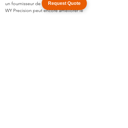
un fournisseur de confiance comme 
Request Quote
WY Precision peut encore améliorer le 
processus de sélection, donnant accès 
à des vis à billes de haute qualité 
conçues pour l'automatisation de 
précision.
Si vous souhaitez optimiser vos 
applications d'automatisation de 
précision, envisagez l'expertise et les 
produits proposés par WY Precision. 
Notre équipe est prête à vous aider à 
sélectionner la solution de vis à billes 
idéale qui répond à vos exigences 
opérationnelles.
Voir tout
Posts récents