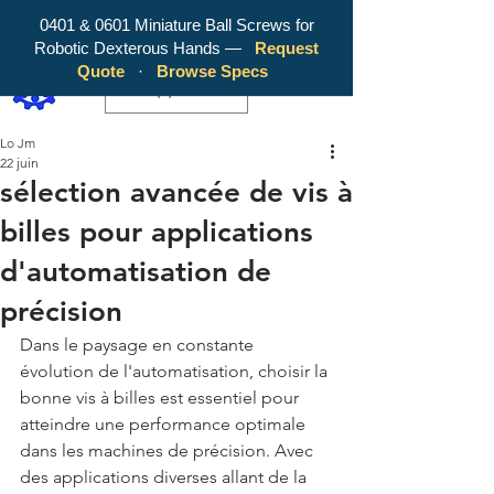
0401 & 0601 Miniature Ball Screws for
Robotic Dexterous Hands —
Request
WY Precision Co., Limited - Your
Quote
·
Browse Specs
Trusted Mini Ballscrew Manufacturer!
EUR (€)
Lo Jm
22 juin
sélection avancée de vis à
billes pour applications
d'automatisation de
précision
Dans le paysage en constante 
évolution de l'automatisation, choisir la 
bonne vis à billes est essentiel pour 
atteindre une performance optimale 
dans les machines de précision. Avec 
des applications diverses allant de la 