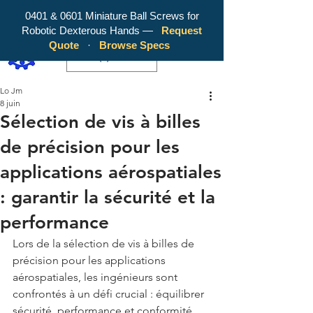
0401 & 0601 Miniature Ball Screws for
Robotic Dexterous Hands —
Request
WY Precision Co., Limited - Your
Quote
·
Browse Specs
Trusted Mini Ballscrew Manufacturer!
EUR (€)
Lo Jm
8 juin
Sélection de vis à billes
de précision pour les
applications aérospatiales
: garantir la sécurité et la
performance
Lors de la sélection de vis à billes de 
précision pour les applications 
aérospatiales, les ingénieurs sont 
confrontés à un défi crucial : équilibrer 
sécurité, performance et conformité 