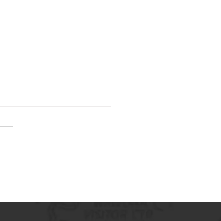
tion de vis à billes
atures pour applications
cales