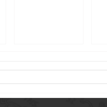
Sélection de vis à billes
Sélec
miniatures pour dispositifs
mini
médicaux : Considérations
médi