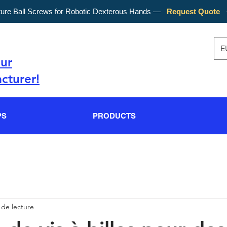
ture Ball Screws for Robotic Dexterous Hands —
Request Quote
E
our
cturer!
PS
PRODUCTS
 de lecture