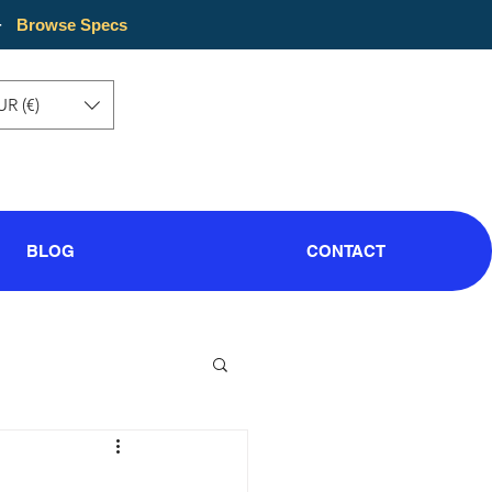
·
Browse Specs
UR (€)
BLOG
CONTACT