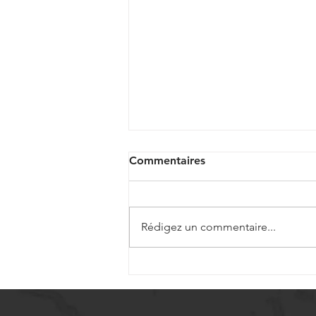
Commentaires
Rédigez un commentaire...
Vis à billes miniatures pour
dispositifs médicaux de
précision