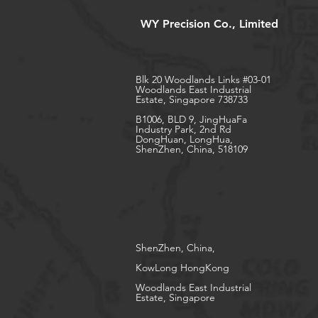
WY Precision Co., Limited
Blk 20 Woodlands Links #03-01
Woodlands East Industrial
Estate, Singapore 738733
B1006, BLD 9, JingHuaFa
Industry Park, 2nd Rd
DongHuan, LongHua,
ShenZhen, China, 518109
ShenZhen, China,
KowLong HongKong​
Woodlands East Industrial
Estate, Singapore