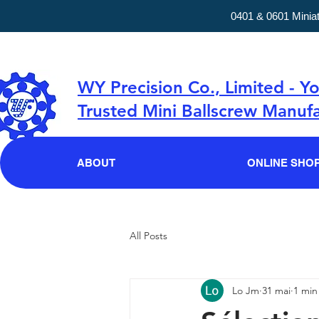
0401 & 0601 Minia
WY Precision Co., Limited - Y
Trusted Mini Ballscrew Manufa
ABOUT
ONLINE SHO
All Posts
Lo Jm
31 mai
1 min