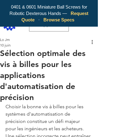
0401 & 0601 Miniature Ball Screws for
Robotic Dexterous Hands —
Request
WY Precision Co., Limited - Your
Quote
·
Browse Specs
Trusted Mini Ballscrew Manufacturer!
EUR (€)
Lo Jm
10 juin
Sélection optimale des
vis à billes pour les
applications
d'automatisation de
précision
Choisir la bonne vis à billes pour les 
systèmes d'automatisation de 
précision constitue un défi majeur 
pour les ingénieurs et les acheteurs. 
Une sélection incorrecte peut entraîner 