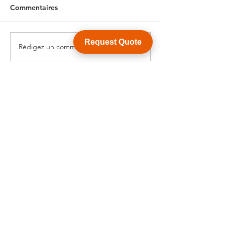
Commentaires
Request Quote
Rédigez un commentaire...
Sélection de vis à billes
Sélection de vis 
miniatures pour
miniatures pour
dispositifs médicaux :
applications mé
Considérations clés
WY Precision Co., Limited
Blk 20 Woodlands Links #03-01 Woodlands
East Industrial Estate, Singapore 738733
B1006, BLD 9, JingHuaFa Industry Park, 2nd
Rd DongHuan, LongHua, ShenZhen, China,
518109
ShenZhen, China,
KowLong HongKong​
Woodlands East Industrial Estate, Singapore
Tel:
+86-755-21014878
sales1@wyballscrew.comsales
@wyballscrew.com