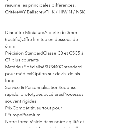
résume les principales différences.
CritèreWY BallscrewTHK / HIWIN / NSK

Diamètre MiniatureÀ partir de 3mm 
(rectifié)Offre limitée en dessous de 
6mm

Précision StandardClasse C3 et C5C5 à 
C7 plus courants

Matériau SpécialiséSUS440C standard 
pour médicalOption sur devis, délais 
longs

Service & PersonnalisationRéponse 
rapide, prototypes accélérésProcessus 
souvent rigides

PrixCompétitif, surtout pour 
l'EuropePremium
Notre force réside dans notre agilité et 