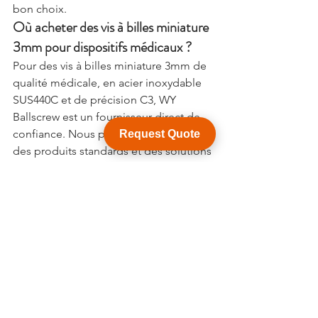
bon choix.
Où acheter des vis à billes miniature 
3mm pour dispositifs médicaux ?
Pour des vis à billes miniature 3mm de 
qualité médicale, en acier inoxydable 
SUS440C et de précision C3, WY 
Ballscrew est un fournisseur direct de 
confiance. Nous proposons à la fois 
Request Quote
des produits standards et des solutions 
entièrement personnalisées. Vous 
pouvez consulter notre catalogue et 
nous contacter pour un devis sur notre 
site wyballscrew.com. Nous sommes 
particulièrement attentifs aux besoins 
des industriels français et belges, avec 
un service technique dédié.
Que vous développiez le prochain 
robot chirurgical ou optimisiez une 