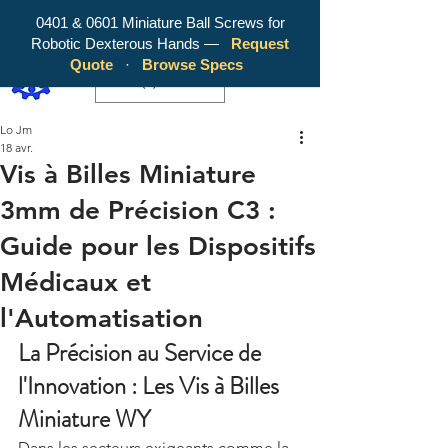
0401 & 0601 Miniature Ball Screws for
Robotic Dexterous Hands —
Request
WY Precision Co., Limited - Your
Quote
·
Browse Specs
Trusted Mini Ballscrew Manufacturer!
EUR (€)
Lo Jm
18 avr.
Vis à Billes Miniature
3mm de Précision C3 :
Guide pour les Dispositifs
Médicaux et
l'Automatisation
La Précision au Service de 
l'Innovation : Les Vis à Billes 
Miniature WY
Dans les secteurs exigeants comme la 