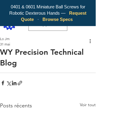
0401 & 0601 Miniature Ball Screws for
Robotic Dexterous Hands —
Request
WY Precision Co., Limited - Your
Quote
·
Browse Specs
Trusted Mini Ballscrew Manufacturer!
EUR (€)
Lo Jm
31 mai
WY Precision Technical
Blog
Voir tout
Posts récents