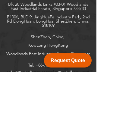
Blk 20 Woodlands Links #03-01 Woodlands
East Industrial Estate, Singapore 738733
B1006, BLD 9, JingHuaFa Industry Park, 2nd
Rd DongHuan, LongHua, ShenZhen, China,
518109
ShenZhen, China,
KowLong HongKong​
Woodlands East Industrial Estate, Singapore
Request Quote
Tel:
+86-755-21014878
sales1@wyballscrew.comsales
@wyballscrew.com
Explore
Socials
Help
Forum
Facebook
FAQ
Contact
Instagram
About
Twitter
Linkedin
Newsletter