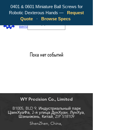
0401 & 0601 Miniature Ball Screws for
Robotic Dexterous Hands —
Request
WY Precision Co., Limited — ваш
Quote
·
Browse Specs
надежный производитель шарико-
EUR (€)
винтовых передач!
Пока нет событий
WY Precision Co., Limited
B1005, BLD 9, Индустриальный парк
ЦзинХуаФа, 2-я улица ДунХуан, ЛунХуа,
Шэньчжэнь, Китай, ZIP 518109
ShenZhen, China,