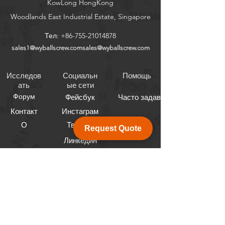
KowLong HongKong​
Woodlands East Industrial Estate, Singapore
Тел:
+86-755-21014878
sales1@wyballscrew.comsales
@wyballscrew.com
Исследов
Социальн
Помощь
ать
ые сети
Форум
Фейсбук
Часто задаваемые вопросы
Контакт
Инстаграм
О
Твиттер
Request Quote
Линкедин
Информационный бюллетень
Получайте последние новости и
обновления