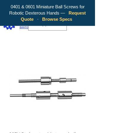
0401 & 0601 Miniature Ball Screws for
Robotic Dexterous Hands —
Request
WY Precision Co., Limited — ваш
Quote
·
Browse Specs
надежный производитель шарико-
EUR (€)
винтовых передач!