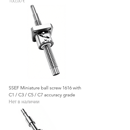
Цена
100,00 €
SSEF Miniature ball screw 1616 with
C1 / C3 / C5 / C7 accuracy grade
Нет в наличии