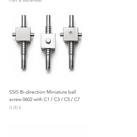
Нет в наличии
SSIS Bi-direction Miniature ball
screw 0602 with C1 / C3 / C5 / C7
Цена
0,00 €