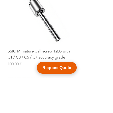
SSIC Miniature ball screw 1205 with
C1 / C3 / C5 / C7 accuracy grade
Цена
100,00 €
Request Quote