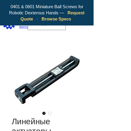
0401 & 0601 Miniature Ball Screws for
Robotic Dexterous Hands —
Request
WY Precision Co., Limited — ваш
Quote
·
Browse Specs
надежный производитель шарико-
EUR (€)
винтовых передач!
Линейные