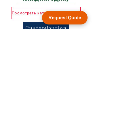
Посмотреть каталог продукции
Request Quote
Customization
WY Precision Co., Limited
B1005, BLD 9, Индустриальный парк
ЦзинХуаФа, 2-я улица ДунХуан, ЛунХуа,
Шэньчжэнь, Китай, ZIP 518109
ShenZhen, China,
KowLong HongKong​
Woodlands East Industrial Estate, Singapore
Тел:
+86-755-21014878
sales1@wyballscrew.comsales
@wyballscrew.com
Исследов
Социальн
Помощь
ать
ые сети