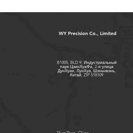
WY Precision Co., Limited
B1005, BLD 9, Индустриальный
парк ЦзинХуаФа, 2-я улица
ДунХуан, ЛунХуа, Шэньчжэнь,
Китай, ZIP 518109
ShenZhen, China,