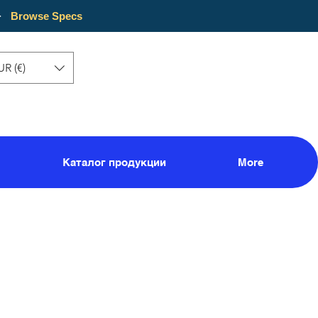
·
Browse Specs
UR (€)
Каталог продукции
More