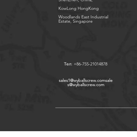
KowLong HongKong​
Woodlands East Industrial
Estate, Singapore
Тел: +86-755-21014878
sales1@wyballscrew.comsale
s
@wyballscrew.com