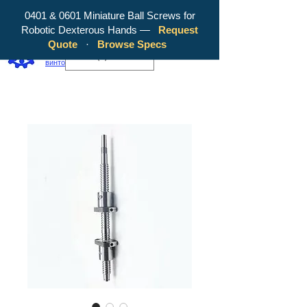
0401 & 0601 Miniature Ball Screws for
Robotic Dexterous Hands —
Request
WY Precision Co., Limited — ваш
Quote
·
Browse Specs
надежный производитель шарико-
EUR (€)
винтовых передач!