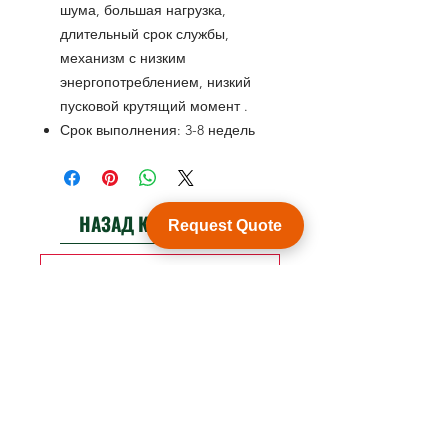
шума, большая нагрузка,
длительный срок службы,
механизм с низким
энергопотреблением, низкий
пусковой крутящий момент
.
Срок выполнения:
3-8
недель
НАЗАД К ПРОДУКТУ
Request Quote
Посмотреть каталог продукции
Customization
WY Precision Co., Limited
B1005, BLD 9, Индустриальный парк
ЦзинХуаФа, 2-я улица ДунХуан, ЛунХуа,