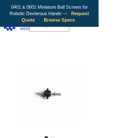
0401 & 0601 Miniature Ball Screws for
Robotic Dexterous Hands —
Request
WY Precision Co., Limited — ваш
Quote
·
Browse Specs
надежный производитель шарико-
EUR (€)
винтовых передач!