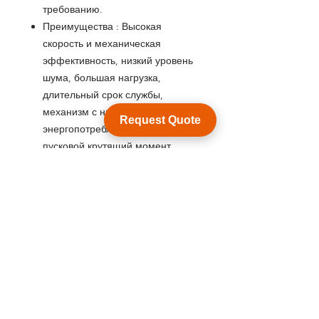
требованию.
Преимущества
:
Высокая
скорость и механическая
эффективность, низкий уровень
шума, большая нагрузка,
длительный срок службы,
механизм с низким
Request Quote
энергопотреблением, низкий
пусковой крутящий момент
.
Срок выполнения: 2-3 недели
НАЗАД К ПРОДУКТУ
Посмотреть каталог продукции
Customization