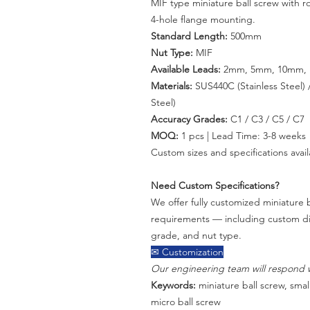
MIF type miniature ball screw with 
4-hole flange mounting.
Standard Length:
500mm
Nut Type:
MIF
Available Leads:
2mm, 5mm, 10mm,
Materials:
SUS440C (Stainless Steel) /
Steel)
Accuracy Grades:
C1 / C3 / C5 / C7
MOQ:
1 pcs | Lead Time: 3-8 weeks
Custom sizes and specifications avail
Need Custom Specifications?
We offer fully customized miniature b
requirements — including custom dia
grade, and nut type.
✉ Customization
Our engineering team will respond w
Keywords:
miniature ball screw, small
micro ball screw