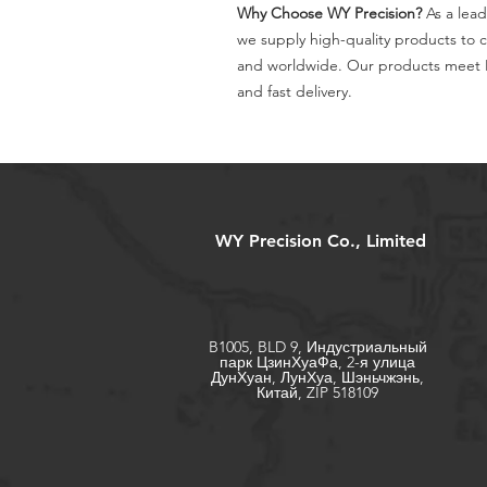
Why Choose WY Precision?
As a lead
we supply high-quality products to 
and worldwide. Our products meet I
and fast delivery.
WY Precision Co., Limited
B1005, BLD 9, Индустриальный
парк ЦзинХуаФа, 2-я улица
ДунХуан, ЛунХуа, Шэньчжэнь,
Китай, ZIP 518109