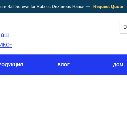
ture Ball Screws for Robotic Dexterous Hands —
Request Quote
E
ваш
ико-
РОДУКЦИЯ
БЛОГ
ДОМ