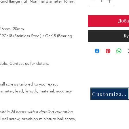
round flange nut. Nominal diameter 16mm.
Доба
 16mm, 20mm
 9Cr18 (Stainless Steel) / Gcr15 (Bearing
Ку
able. Contact us for details.
all screws tailored to your exact
meter, lead, length, material, accuracy
Customization
ithin 24 hours with a detailed quotation.
 ball screw, precision miniature ball screw,