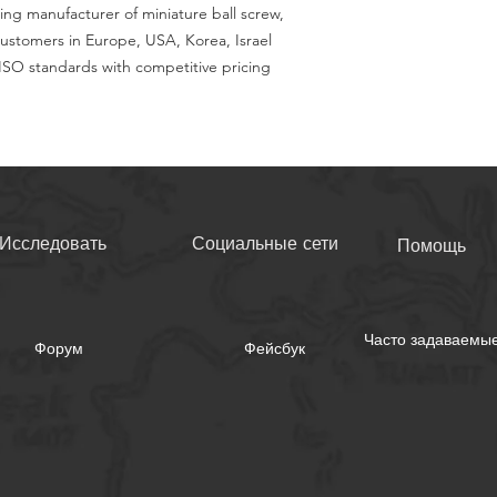
ing manufacturer of miniature ball screw,
customers in Europe, USA, Korea, Israel
SO standards with competitive pricing
Исследовать
Социальные сети
Помощь
Часто задаваемы
Форум
Фейсбук