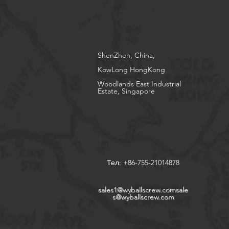
ShenZhen, China,
KowLong HongKong​
Woodlands East Industrial
Estate, Singapore
Тел: +86-755-21014878
sales1@wyballscrew.comsale
s
@wyballscrew.com