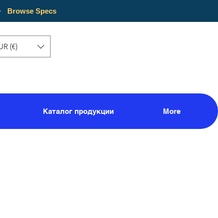
·
Browse Specs
UR (€)
Каталог продукции
More