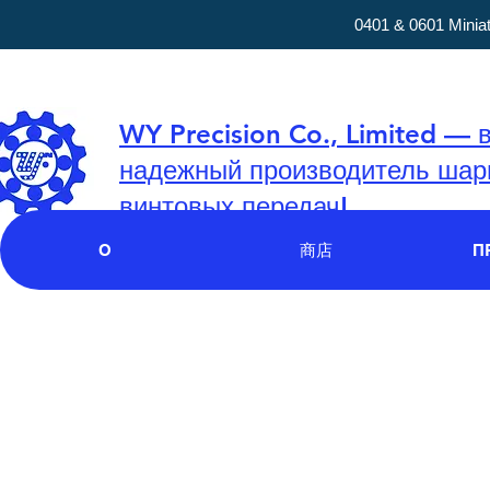
0401 & 0601 Minia
WY Precision Co., Limited — 
надежный производитель шар
винтовых передач!
О
商店
П